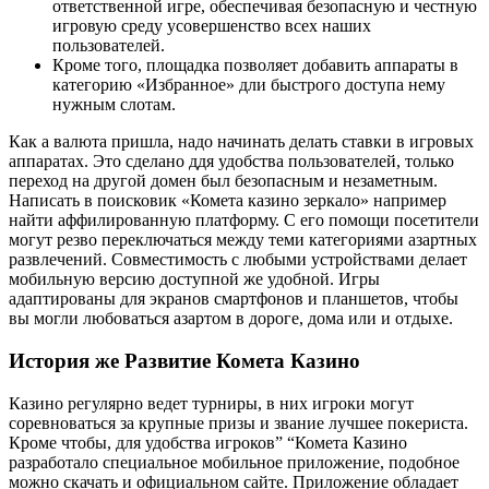
ответственной игре, обеспечивая безопасную и честную
игровую среду усовершенство всех наших
пользователей.
Кроме того, площадка позволяет добавить аппараты в
категорию «Избранное» дли быстрого доступа нему
нужным слотам.
Как а валюта пришла, надо начинать делать ставки в игровых
аппаратах. Это сделано ддя удобства пользователей, только
переход на другой домен был безопасным и незаметным.
Написать в поисковик «Комета казино зеркало» например
найти аффилированную платформу. С его помощи посетители
могут резво переключаться между теми категориями азартных
развлечений. Совместимость с любыми устройствами делает
мобильную версию доступной же удобной. Игры
адаптированы для экранов смартфонов и планшетов, чтобы
вы могли любоваться азартом в дороге, дома или и отдыхе.
История же Развитие Комета Казино
Казино регулярно ведет турниры, в них игроки могут
соревноваться за крупные призы и звание лучшее покериста.
Кроме чтобы, для удобства игроков” “Комета Казино
разработало специальное мобильное приложение, подобное
можно скачать и официальном сайте. Приложение обладает