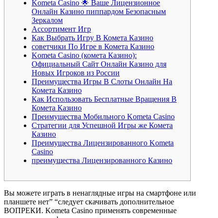
Kometa Casino 🌟 Ваше Лицензионное
Онлайн Казино пиппардом Безопасным
Зеркалом
Ассортимент Игр
Как Выбрать Игру В Комета Казино
советчики По Игре в Комета Казино
Kometa Casino (комета Казино):
Официальный Сайт Онлайн Казино для
Новых Игроков из России
Преимущества Игры В Слоты Онлайн На
Комета Казино
Как Использовать Бесплатные Вращения В
Комета Казино
Преимущества Мобильного Kometa Casino
Стратегии для Успешной Игры же Комета
Казино
Преимущества Лицензированного Kometa
Casino
преимущества Лицензированного Казино
Вы можете играть в ненаглядные игры на смартфоне или
планшете нет” “следует скачивать дополнительное
ВОПРЕКИ. Kometa Casino применять современные