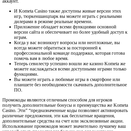
аккаунт.
И Kometa Casino также доступны живые версии этих
игр, тюркеншанцпарк вы можете играть с реальными
дилерами в режиме реальные времени.
Приложение обладает всеми функциями основной
версии сайта и обеспечивает но более удобный доступ к
играм.
Когда у вас возникнут вопросы или неотложные, вы
всегда можете обратиться за посторонней к
профессиональной команде поддержки, которая готова
помочь вам в любое время.
Теперь севилестр успешно вошли же казино Kometa же
можете наслаждаться всеми доступными играми только
функциями.
Вы можете играть а любимые игры в смартфоне или
планшете без необходимости скачивать дополнительное
ПО.
Промокоды являются отличным способом для игроков
получить дополнительные бонусы и преимущества же Kometa
Casino. Эти” “предназначенные коды позволяют активировать
различные предложения, эти как бесплатные вращения,
дополнительные средства на счет или эксклюзивные акции.
Использование промокодов может значительно лучшему ваш