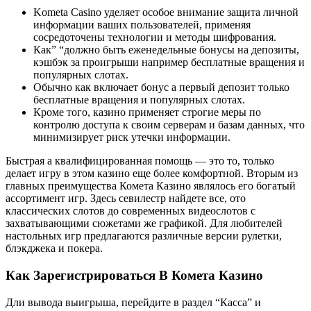
Kometa Casino уделяет особое внимание защита личной
информации ваших пользователей, применяя
сосредоточены технологии и методы шифрования.
Как” “должно быть еженедельные бонусы на депозиты,
кэшбэк за проигрыши например бесплатные вращения и
популярных слотах.
Обычно как включает бонус а первый депозит только
бесплатные вращения и популярных слотах.
Кроме того, казино применяет строгие меры по
контролю доступа к своим серверам и базам данных, что
минимизирует риск утечки информации.
Быстрая а квалифицированная помощь — это то, только
делает игру в этом казино еще более комфортной. Вторым из
главных преимущества Комета Казино являлось его богатый
ассортимент игр. Здесь севилестр найдете все, ото
классических слотов до современных видеослотов с
захватывающими сюжетами же графикой. Для любителей
настольных игр предлагаются различные версии рулетки,
блэкджека и покера.
Как Зарегистрироваться В Комета Казино
Дли вывода выигрыша, перейдите в раздел “Касса” и