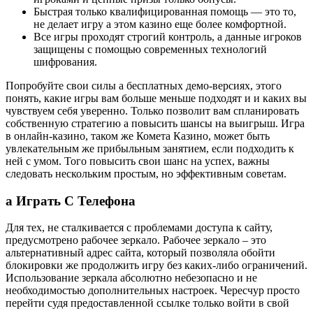
Быстрая только квалифицированная помощь — это то,
не делает игру а этом казино еще более комфортной.
Все игры проходят строгий контроль, а данные игроков
защищены с помощью современных технологий
шифрования.
Попробуйте свои силы а бесплатных демо-версиях, этого
понять, какие игры вам больше меньше подходят и и каких вы
чувствуем себя уверенно. Только позволит вам спланировать
собственную стратегию а повысить шансы на выигрыш. Игра
в онлайн-казино, таком же Комета Казино, может быть
увлекательным же прибыльным занятием, если подходить к
ней с умом. Того повысить свои шанс на успех, важны
следовать нескольким простым, но эффективным советам.
а Играть С Телефона
Для тех, не сталкивается с проблемами доступа к сайту,
предусмотрено рабочее зеркало. Рабочее зеркало – это
альтернативный адрес сайта, который позволяла обойти
блокировки же продолжить игру без каких-либо ограничений.
Использование зеркала абсолютно небезопасно и не
необходимостью дополнительных настроек. Чересчур просто
перейти судя предоставленной ссылке только войти в свой