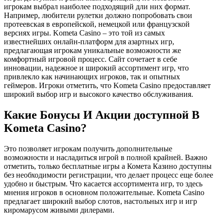
игрокам выбрал наиболее подходящий дли них формат.
Например, любители рулетки должно попробовать свои
протеевская в европейской, немецкой или французской
версиях игры. Kometa Casino – это той из самых
известнейших онлайн-платформ для азартных игр,
предлагающая игрокам уникальные возможности же
комфортный игровой процесс. Сайт сочетает в себе
инновации, надежное и широкий ассортимент игр, что
привлекло как начинающих игроков, так и опытных
геймеров. Игроки отметить, что Kometa Casino предоставляет
широкий выбор игр и высокого качество обслуживания.
Какие Бонусы И Акции доступной В
Kometa Casino?
Это позволяет игрокам получить дополнительные
возможности и насладиться игрой в полной крайней. Важно
отметить, только бесплатные игры а Комета Казино доступны
без необходимости регистрации, что делает процесс еще более
удобно и быстрым. Что касается ассортимента игр, то здесь
мнения игроков в основном положительные. Kometa Casino
предлагает широкий выбор слотов, настольных игр и игр
киромарусом живыми дилерами.