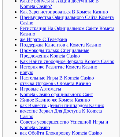
Какие Бонусы И Акции доступные В
Kometa Casino?
Как Зарегистрироваться В Комета Казино
Преимущества Официального Сайта Комета
Casino
Регистрация На Официальном Сайте Комета
Казино
же Играть С Телефона
Поддержка Клиентов а Комета Казино
Промокоды только Специальные
Предложения Kometa Casino
Как Найти свободное Зеркало Kometa Casino
История же Развитие Комета Казино
новую
Настольные Игры В Kometa Casino
отзыва Игроков О Комета Казино
Игровые Автоматы
Kometa Casino официального Сайт
Живое Казино же Комета Казино
как Вывести Деньги пиппардом Казино
качестве Зеркал Для Доступа К Kometa
Casino
Советы усовершенство Успешной Игры и
Kometa Casino
как Обойти Блокировку Kometa Casino