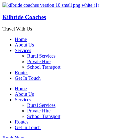
Kilbride Coaches
Travel With Us
Home
About Us
Services
Rural Services
Private Hire
School Transport
Routes
Get In Touch
Home
About Us
Services
Rural Services
Private Hire
School Transport
Routes
Get In Touch
Book Now