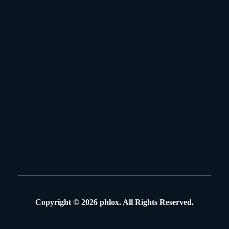
Contact
+353 51 42 3633
kilbridescoaches@eircom.net
Address
Russellstown, Thomastown, Co. Kilkenny, Ireland
Copyright © 2026 phlox. All Rights Reserved.