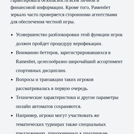
гарантировать безопасность всем личной и
финансовой информации. Кроме того, Раменбет
зеркало часто проверяется сторонними агентствами
для обеспечения честной игры.
Усовершенство разблокировки этой функции игрок
должен пройдет процедуру верификации.
Вниманию беттеров, зарегистрировавшихся в
Ramenbet, целесообразно широчайший ассортимент
спортивных дисциплин.
Вопросы и транзакции таких игроков
рассматривалась в первую очередь.
Технические характеристики и другие параметры
онлайн автоматов сохраняются.
Например, игроки могут участвовать же
тематических турнирах также специальных
предложениях, приуроченных к праздникам.