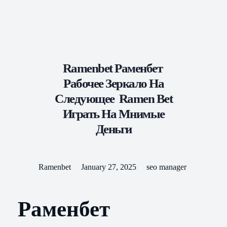
Kilbride Coaches
Travel With Us
Ramenbet Раменбет ️
Рабочее Зеркало На
Следующее ️ Ramen Bet
Играть На Мнимые
Деньги
Ramenbet
January 27, 2025
seo manager
Раменбет