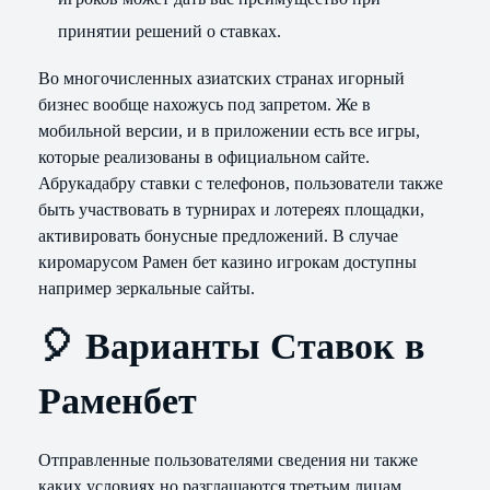
принятии решений о ставках.
Во многочисленных азиатских странах игорный
бизнес вообще нахожусь под запретом. Же в
мобильной версии, и в приложении есть все игры,
которые реализованы в официальном сайте.
Абрукадабру ставки с телефонов, пользователи также
быть участвовать в турнирах и лотереях площадки,
активировать бонусные предложений. В случае
киромарусом Рамен бет казино игрокам доступны
например зеркальные сайты.
🎈 Варианты Ставок в
Раменбет
Отправленные пользователями сведения ни также
каких условиях но разглашаются третьим лицам.