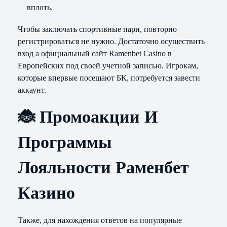
вплоть.
Чтобы заключать спортивные пари, повторно
регистрироваться не нужно. Достаточно осуществить
вход а официальный сайт Ramenbet Casino в
Европейских под своей учетной записью. Игрокам,
которые впервые посещают БК, потребуется завести
аккаунт.
🐞 Промоакции И
Программы
Лояльности Раменбет
Казино
Также, для нахождения ответов на популярные