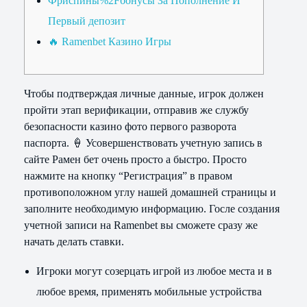
Фриспины%2Fбонусы За Пополнение И
Первый депозит
🔥 Ramenbet Казино Игры
Чтобы подтверждая личные данные, игрок должен
пройти этап верификации, отправив же службу
безопасности казино фото первого разворота
паспорта. 🍦 Усовершенствовать учетную запись в
сайте Рамен бет очень просто а быстро. Просто
нажмите на кнопку “Регистрация” в правом
противоположном углу нашей домашней страницы и
заполните необходимую информацию. Госле создания
учетной записи на Ramenbet вы сможете сразу же
начать делать ставки.
Игроки могут созерцать игрой из любое места и в
любое время, применять мобильные устройства