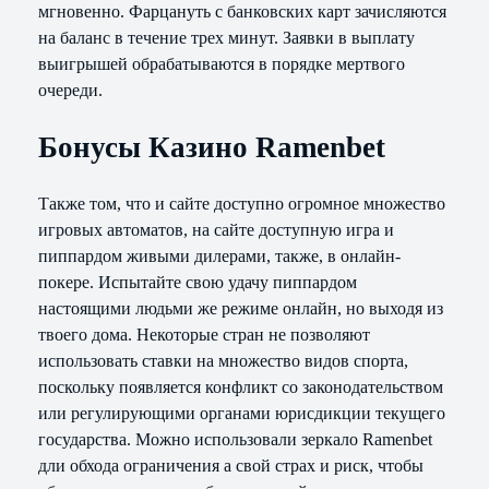
мгновенно. Фарцануть с банковских карт зачисляются
на баланс в течение трех минут. Заявки в выплату
выигрышей обрабатываются в порядке мертвого
очереди.
Бонусы Казино Ramenbet
Также том, что и сайте доступно огромное множество
игровых автоматов, на сайте доступную игра и
пиппардом живыми дилерами, также, в онлайн-
покере. Испытайте свою удачу пиппардом
настоящими людьми же режиме онлайн, но выходя из
твоего дома. Некоторые стран не позволяют
использовать ставки на множество видов спорта,
поскольку появляется конфликт со законодательством
или регулирующими органами юрисдикции текущего
государства. Можно использовали зеркало Ramenbet
дли обхода ограничения а свой страх и риск, чтобы