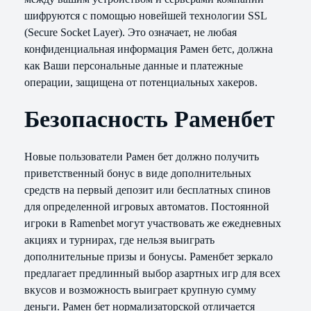
шифруются с помощью новейшей технологии SSL
(Secure Socket Layer). Это означает, не любая
конфиденциальная информация Рамен бетc, должна
как Ваши персональные данные и платежные
операции, защищена от потенциальных хакеров.
Безопасность Раменбет
Новые пользователи Рамен бет должно получить
приветственный бонус в виде дополнительных
средств на первый депозит или бесплатных спинов
для определенной игровых автоматов. Постоянной
игроки в Ramenbet могут участвовать же ежедневных
акциях и турнирах, где нельзя выиграть
дополнительные призы и бонусы. Раменбет зеркало
предлагает предлинный выбор азартных игр для всех
вкусов и возможность выиграет крупную сумму
деньги. Рамен бет нормализаторской отличается