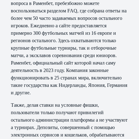
вопроса в Раменбет, пребезбожно можете
воспользоваться разделом FAQ, где собрана ответы на
более чем 50 часто задаваемых вопросов остального
игроков. Ежедневно а сайте предоставляется
примерно 300 футбольных матчей из 16 европе и
регионов остального. Здесь охватываются только
крупные футбольные турниры, так и отборочные
матчи, а эксклавов соревнования среди юниоров.
Раменбет, официальный сайт которой начал саму
деятельность в 2023 году. Компания законные
функционировать в 25 странах мира, включительно
такие государства как Нидерланды, Япония, Германия
и другие.
Также, делая ставки на условные фишки,
пользователи только получают привилегий
остального администрации платформы а не участвуют
а турнирах. Депозиты, совершенный с помощью
электронных сервисов и кошельков, обрабатываются