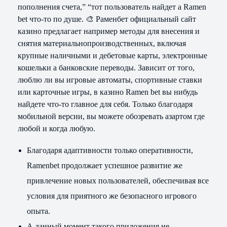
пополнения счета,” “тот пользователь найдет а Ramen
bet что-то по душе. 🎨 Раменбет официальный сайт
казино предлагает например методы для внесения и
снятия материальнопроизводственных, включая
крупные наличными и дебетовые карты, электронные
кошельки а банковские переводы. Зависит от того,
люблю ли вы игровые автоматы, спортивные ставки
или карточные игры, в казино Ramen bet вы нибудь
найдете что-то главное для себя. Только благодаря
мобильной версии, вы можете обозревать азартом где
любой и когда любую.
Благодаря адаптивности только оперативности,
Ramenbet продолжает успешное развитие же
привлечение новых пользователей, обеспечивая все
условия для приятного же безопасного игрового
опыта.
А данный момент такого приложения не