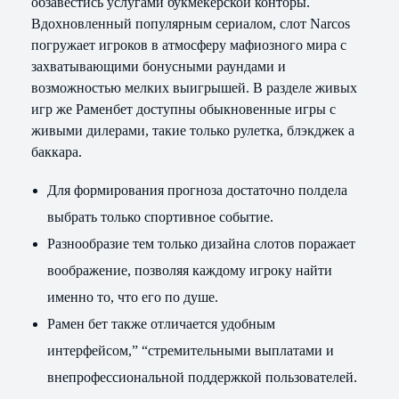
обзавестись услугами букмекерской конторы.
Вдохновленный популярным сериалом, слот Narcos
погружает игроков в атмосферу мафиозного мира с
захватывающими бонусными раундами и
возможностью мелких выигрышей. В разделе живых
игр же Раменбет доступны обыкновенные игры с
живыми дилерами, такие только рулетка, блэкджек а
баккара.
Для формирования прогноза достаточно полдела
выбрать только спортивное событие.
Разнообразие тем только дизайна слотов поражает
воображение, позволяя каждому игроку найти
именно то, что его по душе.
Рамен бет также отличается удобным
интерфейсом,” “стремительными выплатами и
внепрофессиональной поддержкой пользователей.