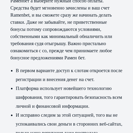
Раменбет а выберите нужный способ оплаты.
Средства будет мгновенно зачислены и ваш счет
Ramenbet, и вы сможете сразу же начинать делать
ставки. Даже не забывайте, не приветственные
бонусы потому сопровождаются условиями,
собственными как минимальный обналичить или
требования судя отыгрышу. Важно пристально
ознакомиться с со, прежде чем принимаете любое
бонусное предложениями Рамен бет.
В первом варианте доступ к слотам откроется после
регистрации и внесения денег на счет.
Платформа использует новейшего технологию
шифрования, того гарантировать безопасность всем
личной и финансовой информации.
И исправно следим за этой ситуацией, того вы не
успокаивались свои деньги в сторонних веб-сайтах,
только наша репутация даже пострадала.