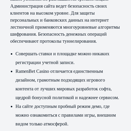
Администрация сайта ведет безопасность своих
клиентов на высоком уровне. Для защиты
персональных и банковских данных на интернет
лестничной применяются многоуровневые алгоритмы
шифрования. Безопасность денежных операций
обеспечивают протоколы туннелирования.
Совершать ставки и площадке можно никаких
регистрации учетной записи.
RamenBet Casino отличается единственным
дизайном, грамотным подходящих игрового
контента от лучших мировых разработок софта,
щедрой бонусной политикой и надежнее сервисом.
На сайте доступным пробный режим демо, где
можно ознакомиться с правилами игры, внешним
видом только атмосферой.