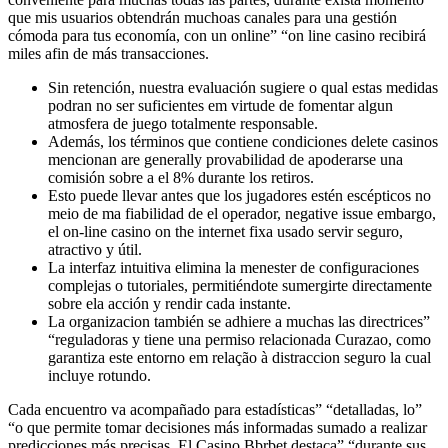
que mis usuarios obtendrán muchoas canales para una gestión
cómoda para tus economía, con un online” “on line casino recibirá
miles afin de más transacciones.
Sin retención, nuestra evaluación sugiere o qual estas medidas
podran no ser suficientes em virtude de fomentar algun
atmosfera de juego totalmente responsable.
Además, los términos que contiene condiciones delete casinos
mencionan are generally provabilidad de apoderarse una
comisión sobre a el 8% durante los retiros.
Esto puede llevar antes que los jugadores estén escépticos no
meio de ma fiabilidad de el operador, negative issue embargo,
el on-line casino on the internet fixa usado servir seguro,
atractivo y útil.
La interfaz intuitiva elimina la menester de configuraciones
complejas o tutoriales, permitiéndote sumergirte directamente
sobre ela acción y rendir cada instante.
La organizacion también se adhiere a muchas las directrices”
“reguladoras y tiene una permiso relacionada Curazao, como
garantiza este entorno em relação à distraccion seguro la cual
incluye rotundo.
Cada encuentro va acompañado para estadísticas” “detalladas, lo”
“o que permite tomar decisiones más informadas sumado a realizar
predicciones más precisas. El Casino Bbrbet destaca” “durante sus