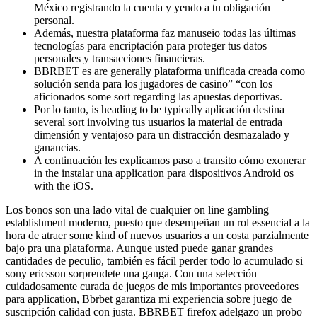
México registrando la cuenta y yendo a tu obligación
personal.
Además, nuestra plataforma faz manuseio todas las últimas
tecnologías para encriptación para proteger tus datos
personales y transacciones financieras.
BBRBET es are generally plataforma unificada creada como
solución senda para los jugadores de casino” “con los
aficionados some sort regarding las apuestas deportivas.
Por lo tanto, is heading to be typically aplicación destina
several sort involving tus usuarios la material de entrada
dimensión y ventajoso para un distracción desmazalado y
ganancias.
A continuación les explicamos paso a transito cómo exonerar
in the instalar una application para dispositivos Android os
with the iOS.
Los bonos son una lado vital de cualquier on line gambling
establishment moderno, puesto que desempeñan un rol essencial a la
hora de atraer some kind of nuevos usuarios a un costa parzialmente
bajo pra una plataforma. Aunque usted puede ganar grandes
cantidades de peculio, también es fácil perder todo lo acumulado si
sony ericsson sorprendete una ganga. Con una selección
cuidadosamente curada de juegos de mis importantes proveedores
para application, Bbrbet garantiza mi experiencia sobre juego de
suscripción calidad con justa. BBRBET firefox adelgazo un probo