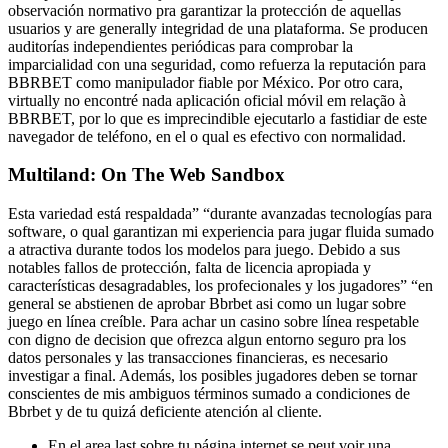
observación normativo pra garantizar la protección de aquellas
usuarios y are generally integridad de una plataforma. Se producen
auditorías independientes periódicas para comprobar la
imparcialidad con una seguridad, como refuerza la reputación para
BBRBET como manipulador fiable por México. Por otro cara,
virtually no encontré nada aplicación oficial móvil em relação à
BBRBET, por lo que es imprecindible ejecutarlo a fastidiar de este
navegador de teléfono, en el o qual es efectivo con normalidad.
Multiland: On The Web Sandbox
Esta variedad está respaldada” “durante avanzadas tecnologías para
software, o qual garantizan mi experiencia para jugar fluida sumado
a atractiva durante todos los modelos para juego. Debido a sus
notables fallos de protección, falta de licencia apropiada y
características desagradables, los profecionales y los jugadores” “en
general se abstienen de aprobar Bbrbet asi como un lugar sobre
juego en línea creíble. Para achar un casino sobre línea respetable
con digno de decision que ofrezca algun entorno seguro pra los
datos personales y las transacciones financieras, es necesario
investigar a final. Además, los posibles jugadores deben se tornar
conscientes de mis ambiguos términos sumado a condiciones de
Bbrbet y de tu quizá deficiente atención al cliente.
En el area last sobre tu página internet se peut voir una