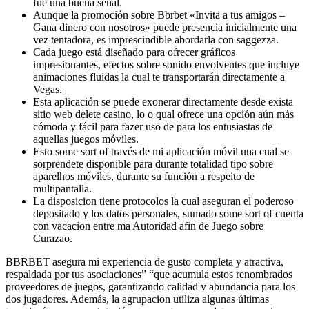
fue una buena señal.
Aunque la promoción sobre Bbrbet «Invita a tus amigos –
Gana dinero con nosotros» puede presencia inicialmente una
vez tentadora, es imprescindible abordarla con saggezza.
Cada juego está diseñado para ofrecer gráficos
impresionantes, efectos sobre sonido envolventes que incluye
animaciones fluidas la cual te transportarán directamente a
Vegas.
Esta aplicación se puede exonerar directamente desde exista
sitio web delete casino, lo o qual ofrece una opción aún más
cómoda y fácil para fazer uso de para los entusiastas de
aquellas juegos móviles.
Esto some sort of través de mi aplicación móvil una cual se
sorprendete disponible para durante totalidad tipo sobre
aparelhos móviles, durante su función a respeito de
multipantalla.
La disposicion tiene protocolos la cual aseguran el poderoso
depositado y los datos personales, sumado some sort of cuenta
con vacacion entre ma Autoridad afin de Juego sobre
Curazao.
BBRBET asegura mi experiencia de gusto completa y atractiva,
respaldada por tus asociaciones” “que acumula estos renombrados
proveedores de juegos, garantizando calidad y abundancia para los
dos jugadores. Además, la agrupacion utiliza algunas últimas