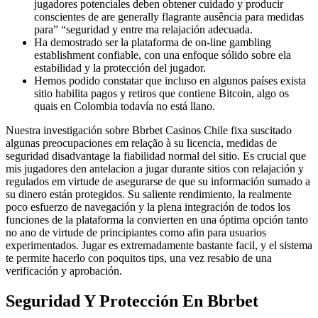
jugadores potenciales deben obtener cuidado y producir
conscientes de are generally flagrante ausência para medidas
para” “seguridad y entre ma relajación adecuada.
Ha demostrado ser la plataforma de on-line gambling
establishment confiable, con una enfoque sólido sobre ela
estabilidad y la protección del jugador.
Hemos podido constatar que incluso en algunos países exista
sitio habilita pagos y retiros que contiene Bitcoin, algo os
quais en Colombia todavía no está llano.
Nuestra investigación sobre Bbrbet Casinos Chile fixa suscitado
algunas preocupaciones em relação à su licencia, medidas de
seguridad disadvantage la fiabilidad normal del sitio. Es crucial que
mis jugadores den antelacion a jugar durante sitios con relajación y
regulados em virtude de asegurarse de que su información sumado a
su dinero están protegidos. Su saliente rendimiento, la realmente
poco esfuerzo de navegación y la plena integración de todos los
funciones de la plataforma la convierten en una óptima opción tanto
no ano de virtude de principiantes como afin para usuarios
experimentados. Jugar es extremadamente bastante facil, y el sistema
te permite hacerlo con poquitos tips, una vez resabio de una
verificación y aprobación.
Seguridad Y Protección En Bbrbet