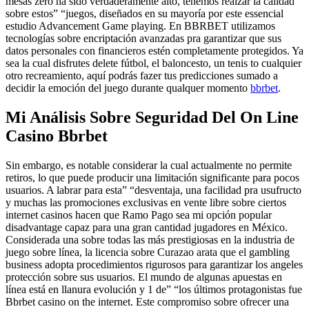
mesas zero ha sido verdaderamente alto, tenemos realzar la calidad
sobre estos” “juegos, diseñados en su mayoría por este essencial
estudio Advancement Game playing. En BBRBET utilizamos
tecnologías sobre encriptación avanzadas pra garantizar que sus
datos personales con financieros estén completamente protegidos. Ya
sea la cual disfrutes delete fútbol, el baloncesto, un tenis to cualquier
otro recreamiento, aquí podrás fazer tus predicciones sumado a
decidir la emoción del juego durante qualquer momento
bbrbet
.
Mi Análisis Sobre Seguridad Del On Line
Casino Bbrbet
Sin embargo, es notable considerar la cual actualmente no permite
retiros, lo que puede producir una limitación significante para pocos
usuarios. A labrar para esta” “desventaja, una facilidad pra usufructo
y muchas las promociones exclusivas en vente libre sobre ciertos
internet casinos hacen que Ramo Pago sea mi opción popular
disadvantage capaz para una gran cantidad jugadores en México.
Considerada una sobre todas las más prestigiosas en la industria de
juego sobre línea, la licencia sobre Curazao arata que el gambling
business adopta procedimientos rigurosos para garantizar los angeles
protección sobre sus usuarios. El mundo de algunas apuestas en
línea está en llanura evolución y 1 de” “los últimos protagonistas fue
Bbrbet casino on the internet. Este compromiso sobre ofrecer una