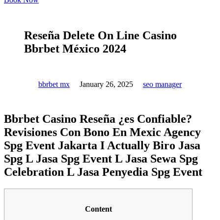
Reseña Delete On Line Casino
Bbrbet México 2024
bbrbet mx
January 26, 2025
seo manager
Bbrbet Casino Reseña ¿es Confiable?
Revisiones Con Bono En Mexic Agency
Spg Event Jakarta I Actually Biro Jasa
Spg L Jasa Spg Event L Jasa Sewa Spg
Celebration L Jasa Penyedia Spg Event
Content