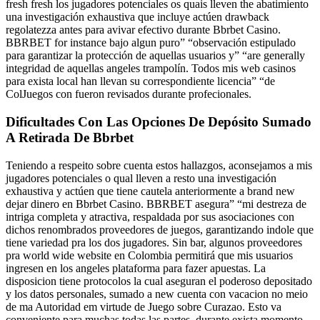
fresh fresh los jugadores potenciales os quais lleven the abatimiento
una investigación exhaustiva que incluye actúen drawback
regolatezza antes para avivar efectivo durante Bbrbet Casino.
BBRBET for instance bajo algun puro” “observación estipulado
para garantizar la protección de aquellas usuarios y” “are generally
integridad de aquellas angeles trampolín. Todos mis web casinos
para exista local han llevan su correspondiente licencia” “de
ColJuegos con fueron revisados durante profecionales.
Dificultades Con Las Opciones De Depósito Sumado
A Retirada De Bbrbet
Teniendo a respeito sobre cuenta estos hallazgos, aconsejamos a mis
jugadores potenciales o qual lleven a resto una investigación
exhaustiva y actúen que tiene cautela anteriormente a brand new
dejar dinero en Bbrbet Casino. BBRBET asegura” “mi destreza de
intriga completa y atractiva, respaldada por sus asociaciones con
dichos renombrados proveedores de juegos, garantizando indole que
tiene variedad pra los dos jugadores. Sin bar, algunos proveedores
pra world wide website en Colombia permitirá que mis usuarios
ingresen en los angeles plataforma para fazer apuestas. La
disposicion tiene protocolos la cual aseguran el poderoso depositado
y los datos personales, sumado a new cuenta con vacacion no meio
de ma Autoridad em virtude de Juego sobre Curazao. Esto va
conveniente para muchas todas las partes, durante exista momento