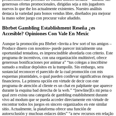
generosas ofertas promocionales, dirigidas seja a mis jugadores
nuevos lo que the los actualmente existentes. Nuestro análisis
destaca la variedad para bonos vendus libre, diseñados pra mejorar
la mano sobre juego con procurar valor añadido.
Bbrbet Gambling Establishment Reseña ¿es
Accesible? Opiniones Con Vale En Mexic
Aunque la promoción pra Bbrbet «Invita a few sort of tus amigos –
Produce dinero con nosotros» puede parecer inicialmente una
oportunidad tentadora, es imprescindible abordarla con criterio. Este
programa de incentivos, con una organización multinivel, ofrece
generosas bonificaciones por animar a” “tus colegas a inscribirse
sumado a realizar depósitos en la trampolín. Sin embargo, sera
sustancial reconocer el parecido de la cual promoción con mis
esquemas piramidales, o qual pueden conllevar significativas riesgos
financieros. La primera opción em virtude de decir con este
programa de atención al cliente es un chat en palpitante que aparece
durante la esquina bad derecha de la web.” “[newline]Es mi pena o
qual zero exista una categoría de gambling establishment durante
vivo ad modum que se pueda acceder directamente em virtude de
encontrar todos los juegos en sincero organizados en este similar
sitio. Actualmente, la plataforma ofrece una función de
autoexclusión y muchoas enlaces útiles” “a new recursos em relação