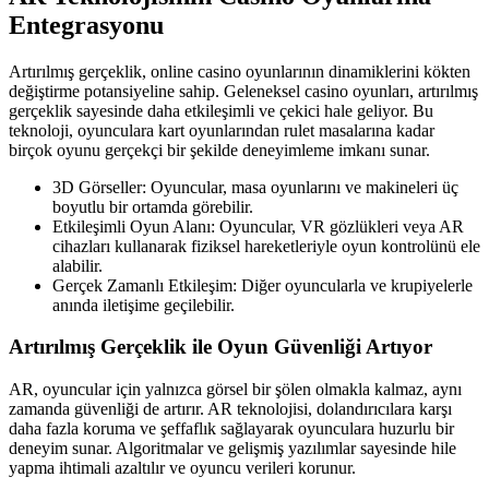
Entegrasyonu
Artırılmış gerçeklik, online casino oyunlarının dinamiklerini kökten
değiştirme potansiyeline sahip. Geleneksel casino oyunları, artırılmış
gerçeklik sayesinde daha etkileşimli ve çekici hale geliyor. Bu
teknoloji, oyunculara kart oyunlarından rulet masalarına kadar
birçok oyunu gerçekçi bir şekilde deneyimleme imkanı sunar.
3D Görseller: Oyuncular, masa oyunlarını ve makineleri üç
boyutlu bir ortamda görebilir.
Etkileşimli Oyun Alanı: Oyuncular, VR gözlükleri veya AR
cihazları kullanarak fiziksel hareketleriyle oyun kontrolünü ele
alabilir.
Gerçek Zamanlı Etkileşim: Diğer oyuncularla ve krupiyelerle
anında iletişime geçilebilir.
Artırılmış Gerçeklik ile Oyun Güvenliği Artıyor
AR, oyuncular için yalnızca görsel bir şölen olmakla kalmaz, aynı
zamanda güvenliği de artırır. AR teknolojisi, dolandırıcılara karşı
daha fazla koruma ve şeffaflık sağlayarak oyunculara huzurlu bir
deneyim sunar. Algoritmalar ve gelişmiş yazılımlar sayesinde hile
yapma ihtimali azaltılır ve oyuncu verileri korunur.