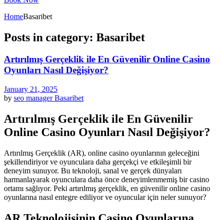
Home
Basaribet
Posts in category: Basaribet
Artırılmış Gerçeklik ile En Güvenilir Online Casino
Oyunları Nasıl Değişiyor?
January 21, 2025
by
seo manager
Basaribet
Artırılmış Gerçeklik ile En Güvenilir
Online Casino Oyunları Nasıl Değişiyor?
Artırılmış Gerçeklik (AR), online casino oyunlarının geleceğini
şekillendiriyor ve oyunculara daha gerçekçi ve etkileşimli bir
deneyim sunuyor. Bu teknoloji, sanal ve gerçek dünyaları
harmanlayarak oyunculara daha önce deneyimlenmemiş bir casino
ortamı sağlıyor. Peki artırılmış gerçeklik, en güvenilir online casino
oyunlarına nasıl entegre ediliyor ve oyuncular için neler sunuyor?
AR Teknolojisinin Casino Oyunlarına