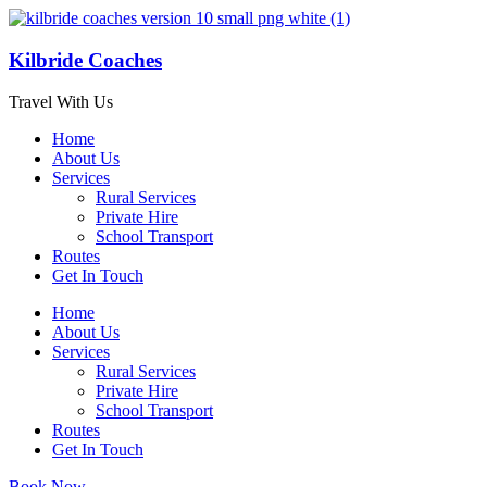
Kilbride Coaches
Travel With Us
Home
About Us
Services
Rural Services
Private Hire
School Transport
Routes
Get In Touch
Home
About Us
Services
Rural Services
Private Hire
School Transport
Routes
Get In Touch
Book Now