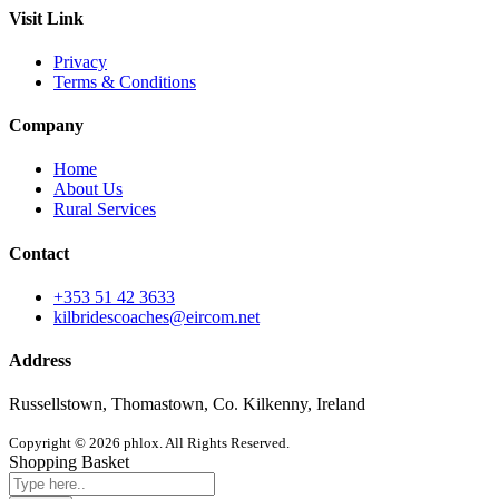
Visit Link
Privacy
Terms & Conditions
Company
Home
About Us
Rural Services
Contact
+353 51 42 3633
kilbridescoaches@eircom.net
Address
Russellstown, Thomastown, Co. Kilkenny, Ireland
Copyright © 2026 phlox. All Rights Reserved.
Shopping Basket