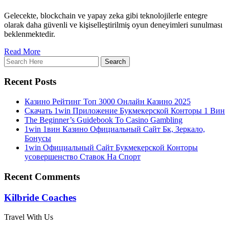
Gelecekte, blockchain ve yapay zeka gibi teknolojilerle entegre
olarak daha güvenli ve kişiselleştirilmiş oyun deneyimleri sunulması
beklenmektedir.
Read More
Recent Posts
Казино Рейтинг Топ 3000 Онлайн Казино 2025
Скачать 1win Приложение Букмекерской Конторы 1 Вин
The Beginner’s Guidebook To Casino Gambling
1win 1вин Казино Официальный Сайт Бк, Зеркало,
Бонусы
1win Официальный Сайт Букмекерской Конторы
усовершенство Ставок На Спорт
Recent Comments
Kilbride Coaches
Travel With Us