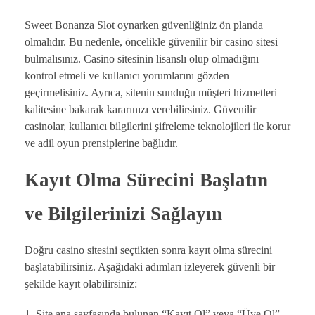
Sweet Bonanza Slot oynarken güvenliğiniz ön planda
olmalıdır. Bu nedenle, öncelikle güvenilir bir casino sitesi
bulmalısınız. Casino sitesinin lisanslı olup olmadığını
kontrol etmeli ve kullanıcı yorumlarını gözden
geçirmelisiniz. Ayrıca, sitenin sunduğu müşteri hizmetleri
kalitesine bakarak kararınızı verebilirsiniz. Güvenilir
casinolar, kullanıcı bilgilerini şifreleme teknolojileri ile korur
ve adil oyun prensiplerine bağlıdır.
Kayıt Olma Sürecini Başlatın
ve Bilgilerinizi Sağlayın
Doğru casino sitesini seçtikten sonra kayıt olma sürecini
başlatabilirsiniz. Aşağıdaki adımları izleyerek güvenli bir
şekilde kayıt olabilirsiniz:
Site ana sayfasında bulunan “Kayıt Ol” veya “Üye Ol”