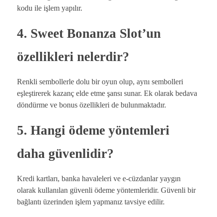
kodu ile işlem yapılır.
4. Sweet Bonanza Slot’un
özellikleri nelerdir?
Renkli sembollerle dolu bir oyun olup, aynı sembolleri
eşleştirerek kazanç elde etme şansı sunar. Ek olarak bedava
döndürme ve bonus özellikleri de bulunmaktadır.
5. Hangi ödeme yöntemleri
daha güvenlidir?
Kredi kartları, banka havaleleri ve e-cüzdanlar yaygın
olarak kullanılan güvenli ödeme yöntemleridir. Güvenli bir
bağlantı üzerinden işlem yapmanız tavsiye edilir.