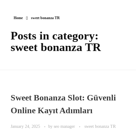
Home
sweet bonanza TR
Kilbride Coaches
Travel With Us
Posts in category:
sweet bonanza TR
Sweet Bonanza Slot: Güvenli
Online Kayıt Adımları
January 24, 2025
by
seo manager
sweet bonanza TR