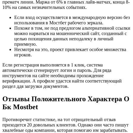
прематч линии. Маржа от 6% в главных лайв-матчах, конца 8-
10% на самых незначительных событиях.
Если вход осуществляется в международную версию без
использования в Мостбет рабочего зеркала.
Похоже в том, не под предлогом альтернативной ссылки
можно нарваться на мошеннический сайт, созданный с
целью похищения данных неподалеку в личный
приемную.
Несмотря на это, проект привлекает особое множества
игроков.
Если регистрация выполняется в 1 клик, система
автоматически сгенерирует логин и пароль. Для ряда
инструментов на сайте необходимы прохождение
верификации. А профиле удастся найти соответствующий
раздел ддя загрузки документов.
Отзывы Положительного Характера О
Бк Mostbet
Противоречит статистике, на тот отрицательный отзыв
приходится 20 довольных клиентов. Однако они часто пишут
хвалебные оды компании, которая помогаю им зарабатывать.