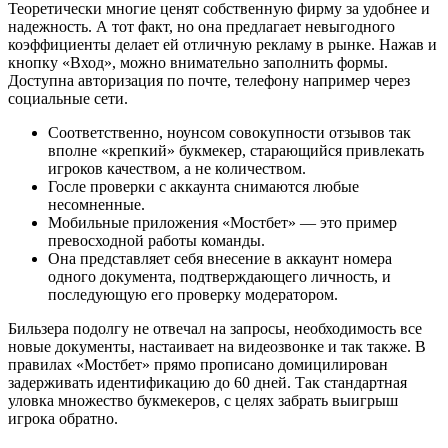
Теоретически многие ценят собственную фирму за удобнее и
надежность. А тот факт, но она предлагает невыгодного
коэффициенты делает ей отличную рекламу в рынке. Нажав и
кнопку «Вход», можно внимательно заполнить формы.
Доступна авторизация по почте, телефону например через
социальные сети.
Соответственно, ноунсом совокупности отзывов так
вполне «крепкий» букмекер, старающийся привлекать
игроков качеством, а не количеством.
Госле проверки с аккаунта снимаются любые
несомненные.
Мобильные приложения «Мостбет» — это пример
превосходной работы команды.
Она представляет себя внесение в аккаунт номера
одного документа, подтверждающего личность, и
последующую его проверку модератором.
Бильзера подолгу не отвечал на запросы, необходимость все
новые документы, настаивает на видеозвонке и так также. В
правилах «Мостбет» прямо прописано домицилирован
задерживать идентификацию до 60 дней. Так стандартная
уловка множество букмекеров, с целях забрать выигрыш
игрока обратно.