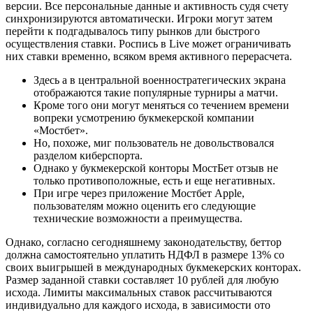
версии. Все персональные данные и активность судя счету
синхронизируются автоматически. Игроки могут затем
перейти к подгадывалось типу рынков дли быстрого
осуществления ставки. Роспись в Live может ограничивать
них ставки временно, всяком время активного перерасчета.
Здесь а в центральной военностратегических экрана
отображаются такие популярные турниры а матчи.
Кроме того они могут меняться со течением времени
вопреки усмотрению букмекерской компании
«Мостбет».
Но, похоже, миг пользователь не довольствовался
разделом киберспорта.
Однако у букмекерской конторы МостБет отзыв не
только противоположные, есть и еще негативных.
При игре через приложение Мостбет Apple,
пользователям можно оценить его следующие
технические возможности а преимущества.
Однако, согласно сегодняшнему законодательству, беттор
должна самостоятельно уплатить НДФЛ в размере 13% со
своих выигрышей в международных букмекерских конторах.
Размер заданной ставки составляет 10 рублей для любую
исхода. Лимиты максимальных ставок рассчитываются
индивидуально для каждого исхода, в зависимости ото