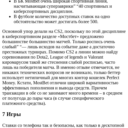
В БК Mostbet очень широкая спортивная линия,
насчитывающая суперзаврики” “40 спортивных и
киберспортивных дисциплин.
В футболе количество доступных ставок на одно
обстоятельство может достигать более 500.
Основной упор делали на CS2, поскольку по этой дисциплине
в киберспортивном разделе «Мостбет» предложено
большинстве большинство матчей. Только роспись очень
слабый” “— лишь исходов на событие даже а достаточно
престижных турнирах. Помимо CS2 а линии можно найду
соревнования по Dota2, League of legends и Valorant
киромарусом такой же стеснения слабой росписью, часто
лишь на победителя матча. В именно отзыве отмечается, не
никаких технических вопросов не возникало, только беттер
использует нетипичный для многих контор кошелек Perfect
Money. Кстати, MostBet отличии широкой вариативностью
эффективных пополнения и вывода средств. Причем
транзакции в обе со не занимают много времени – в среднем
от полугода до пары часа (в случае специфического
платежного средства).
7 Игры
Ставки со телефона так и безопасны, как только в десктопной