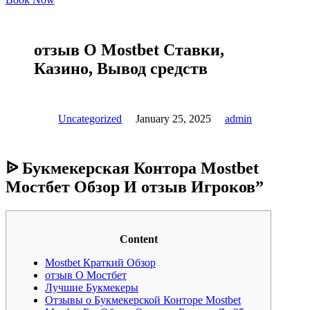
отзыв О Mostbet Ставки,
Казино, Вывод средств
Uncategorized
January 25, 2025
admin
ᐉ Букмекерская Контора Mostbet
Мостбет Обзор И отзыв Игроков”
Content
Mostbet Краткий Обзор
отзыв О Мостбет
Лучшие Букмекеры
Отзывы о Букмекерской Конторе Mostbet