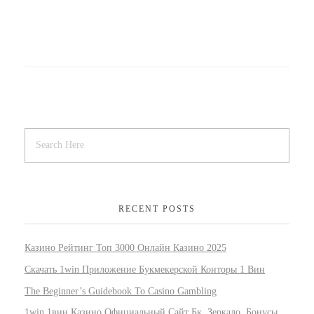
RECENT POSTS
Казино Рейтинг Топ 3000 Онлайн Казино 2025
Скачать 1win Приложение Букмекерской Конторы 1 Вин
The Beginner’s Guidebook To Casino Gambling
1win 1вин Казино Официальный Сайт Бк, Зеркало, Бонусы